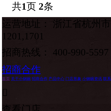
共
1
页
2
条
运营地址： 浙江省杭州市
1201,1701
招商热线：
400-990-5597
招商合作
首页
关于小钢碗
招商合作
产品中心
门店形象
小钢碗资讯
联系

查看门店